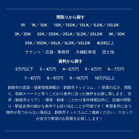
間取りから探す
1R
1K／1DK
1SK／1SDK／1SLK／1LDK／1SLDK
2K／2DK
2SK／2SDK／2SLK／2LDK／2SLDK
3K／3DK
3SK／3SDK／3SLK／3LDK／3SLDK
4LDK以上
テナント・店舗・事務所
月極駐車場
貸土地
賃料から探す
3万円以下
3～4万円
4～5万円
5～6万円
6～7万円
7～8万円
8～9万円
9～10万円
10万円以上
釧路市の賃貸・借家情報満載の「釧路市ドットコム」！ 部屋の広さ、間取
り、収納スペースと等々こだわり条件に合った物件をお探し致します。 住
所（釧路市エリア）・環境・相場・こだわり条件検索以外に、設備や間取
り・駅徒歩等の細かな条件でも絞り込むことが可能です！ 希望条件に合う
物件が見つからない場合は、釧路市ドットコムにご連絡ください。スタッフ
が全力で希望のお部屋をお探しします！