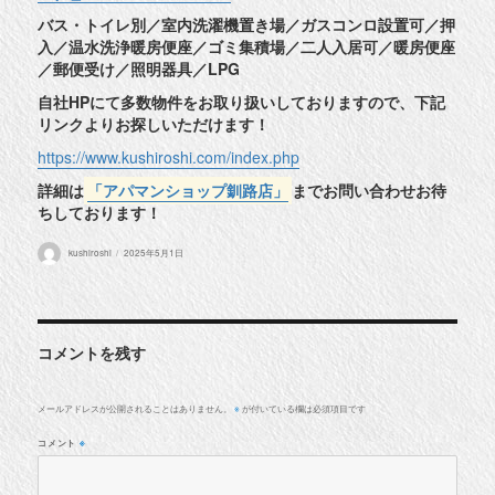
バス・トイレ別／室内洗濯機置き場／ガスコンロ設置可／押
入／温水洗浄暖房便座／ゴミ集積場／二人入居可／暖房便座
／郵便受け／照明器具／LPG
自社HPにて多数物件をお取り扱いしておりますので、下記
リンクよりお探しいただけます！
https://www.kushiroshi.com/index.php
詳細は
「アパマンショップ釧路店」
までお問い合わせお待
ちしております！
投
投
kushiroshi
2025年5月1日
稿
稿
者
日:
コメントを残す
メールアドレスが公開されることはありません。
が付いている欄は必須項目です
※
コメント
※