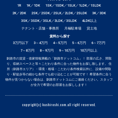
1R
1K／1DK
1SK／1SDK／1SLK／1LDK／1SLDK
2K／2DK
2SK／2SDK／2SLK／2LDK／2SLDK
3K／3DK
3SK／3SDK／3SLK／3LDK／3SLDK
4LDK以上
テナント・店舗・事務所
月極駐車場
貸土地
賃料から探す
3万円以下
3～4万円
4～5万円
5～6万円
6～7万円
7～8万円
8～9万円
9～10万円
10万円以上
釧路市の賃貸・借家情報満載の「釧路市ドットコム」！ 部屋の広さ、間取
り、収納スペースと等々こだわり条件に合った物件をお探し致します。 住
所（釧路市エリア）・環境・相場・こだわり条件検索以外に、設備や間取
り・駅徒歩等の細かな条件でも絞り込むことが可能です！ 希望条件に合う
物件が見つからない場合は、釧路市ドットコムにご連絡ください。スタッフ
が全力で希望のお部屋をお探しします！
copyright(c) kushiroshi.com.all right reserved.