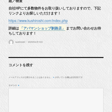
題／物置
自社HPにて多数物件をお取り扱いしておりますので、下記
リンクよりお探しいただけます！
https://www.kushiroshi.com/index.php
詳細は
「アパマンショップ釧路店」
までお問い合わせお待
ちしております！
投
投
kushiroshi
2025年4月10日
稿
稿
者
日:
コメントを残す
メールアドレスが公開されることはありません。
が付いている欄は必須項目です
※
コメント
※