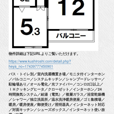
物件詳細は下記URLよりご覧いただけます。
https://www.kushiroshi.com/detail.php?
heya_no=17439777450901
バス・トイレ別／室内洗濯機置き場／モニタ付インターホン
／バルコニー／システムキッチン／シャンプードレッサー／
駐輪場あり／オール電化／光ファイバー／コンロ2口以上／
ＩＨクッキングヒータ／クローゼット／インターホン／24
時間換気システム／給湯（電気）／複層ガラス／浴室乾燥機
／シャワー／独立洗面所／温水洗浄暖房便座／ゴミ集積場／
暖房／暖房便座／郵便受け／照明器具／インターネット対応
／対面キッチン／シューズボックス／インターネット使い放