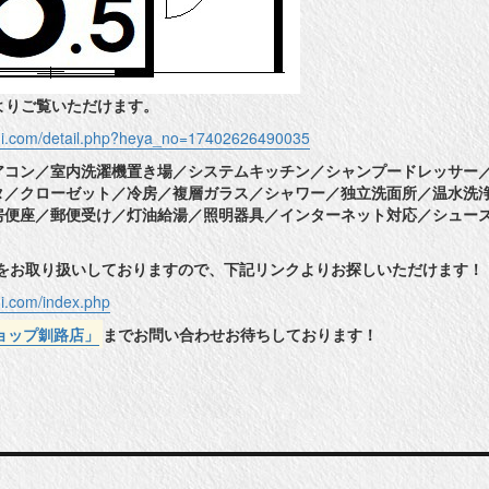
よりご覧いただけます。
shi.com/detail.php?heya_no=17402626490035
アコン／室内洗濯機置き場／システムキッチン／シャンプードレッサー
タ／クローゼット／冷房／複層ガラス／シャワー／独立洗面所／温水洗
房便座／郵便受け／灯油給湯／照明器具／インターネット対応／シュー
件をお取り扱いしておりますので、下記リンクよりお探しいただけます！
hi.com/index.php
ョップ釧路店」
までお問い合わせお待ちしております！