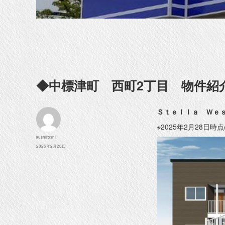
◆中標津町 西町2丁目 物件紹
Ｓｔｅｌｌａ Ｗｅ
※2025年2月28日
投
kushiroshi
稿
投
2025年2月28日
者
稿
日: