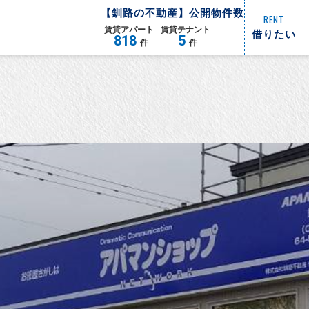
【
釧路
の不動産】公開物件数
RENT
賃貸
アパート
賃貸
テナント
借りたい
818
5
件
件