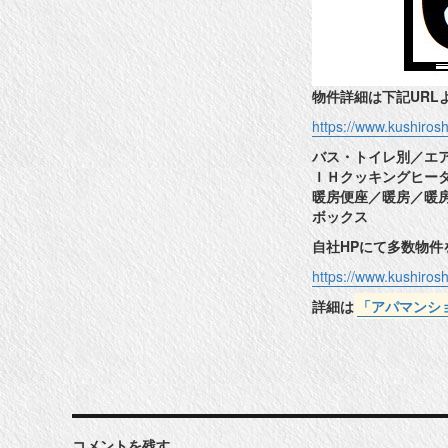
物件詳細は下記URL
https://www.kushiro
バス・トイレ別／エ
ＩＨクッキングヒー
暖房便座／暖房／暖
ボックス
自社HPにて多数物
https://www.kushiros
詳細は
「アパマンシ
コメントを残す