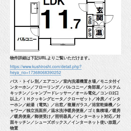
物件詳細は下記URLよりご覧いただけます。
https://www.kushiroshi.com/detail.php?
heya_no=17368068390252
バス・トイレ別／エアコン／室内洗濯機置き場／モニタ付イ
ンターホン／フローリング／バルコニー／角部屋／システム
キッチン／シャンプードレッサー／オール電化／コンロ2口
以上／ＩＨクッキングヒータ／クローゼット／冷房／インタ
ーホン／給湯（電気）／出窓／複層ガラス／浴室乾燥機／シ
ャワー／独立洗面所／温水洗浄暖房便座／ゴミ集積場／暖房
／暖房便座／郵便受け／照明器具／インターネット対応／対
面キッチン／シューズボックス／インターネット使い放題／
物置