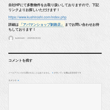
自社HPにて多数物件をお取り扱いしておりますので、下記
リンクよりお探しいただけます！
https://www.kushiroshi.com/index.php
詳細は
「アパマンショップ釧路店」
までお問い合わせお待
ちしております！
投
投
kushiroshi
2025年2月3日
稿
稿
者
日:
コメントを残す
メールアドレスが公開されることはありません。
が付いている欄は必須項目です
※
コメント
※