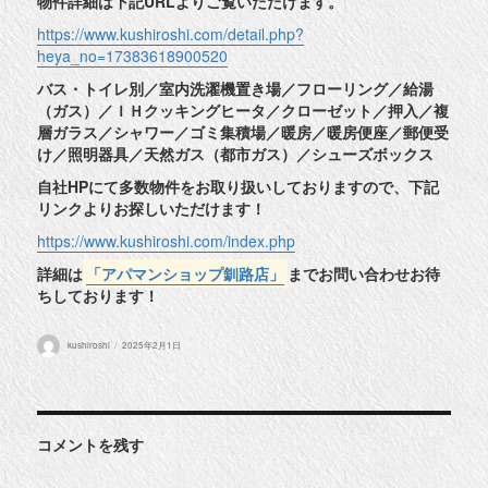
物件詳細は下記URLよりご覧いただけます。
https://www.kushiroshi.com/detail.php?
heya_no=17383618900520
バス・トイレ別／室内洗濯機置き場／フローリング／給湯
（ガス）／ＩＨクッキングヒータ／クローゼット／押入／複
層ガラス／シャワー／ゴミ集積場／暖房／暖房便座／郵便受
け／照明器具／天然ガス（都市ガス）／シューズボックス
自社HPにて多数物件をお取り扱いしておりますので、下記
リンクよりお探しいただけます！
https://www.kushiroshi.com/index.php
詳細は
「アパマンショップ釧路店」
までお問い合わせお待
ちしております！
投
投
kushiroshi
2025年2月1日
稿
稿
者
日:
コメントを残す