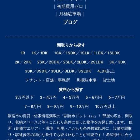
｜初期費用ゼロ｜
｜月極駐車場｜
ブログ
間取りから探す
1R
1K／1DK
1SK／1SDK／1SLK／1LDK／1SLDK
2K／2DK
2SK／2SDK／2SLK／2LDK／2SLDK
3K／3DK
3SK／3SDK／3SLK／3LDK／3SLDK
4LDK以上
テナント・店舗・事務所
月極駐車場
貸土地
賃料から探す
3万円以下
3～4万円
4～5万円
5～6万円
6～7万円
7～8万円
8～9万円
9～10万円
10万円以上
釧路市の賃貸・借家情報満載の「釧路市ドットコム」！ 部屋の広さ、間取
り、収納スペースと等々こだわり条件に合った物件をお探し致します。 住
所（釧路市エリア）・環境・相場・こだわり条件検索以外に、設備や間取
り・駅徒歩等の細かな条件でも絞り込むことが可能です！ 希望条件に合う