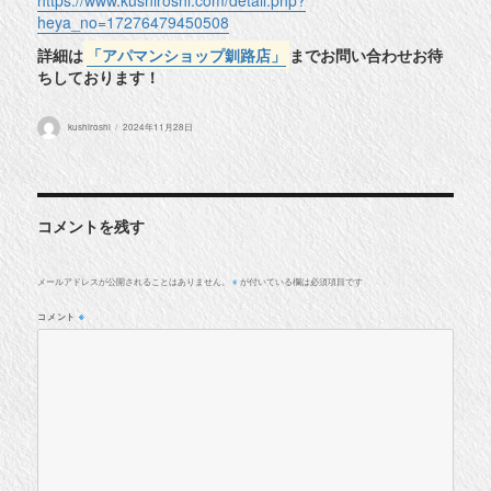
heya_no=17276479450508
詳細は
「アパマンショップ釧路店」
までお問い合わせお待
ちしております！
投
投
kushiroshi
2024年11月28日
稿
稿
者
日:
コメントを残す
メールアドレスが公開されることはありません。
が付いている欄は必須項目です
※
コメント
※