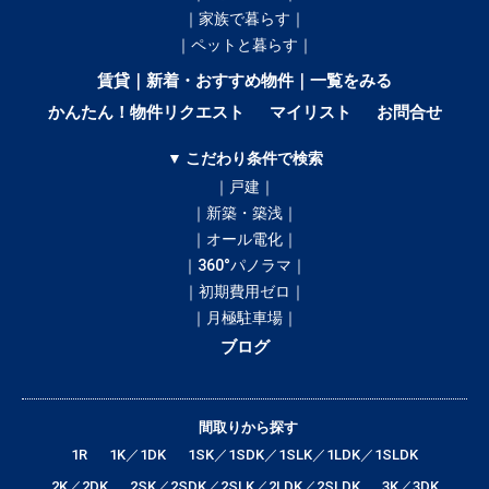
｜家族で暮らす｜
｜ペットと暮らす｜
賃貸｜新着・おすすめ物件｜一覧をみる
かんたん！物件リクエスト
マイリスト
お問合せ
▼ こだわり条件で検索
｜戸建｜
｜新築・築浅｜
｜オール電化｜
｜360°パノラマ｜
｜初期費用ゼロ｜
｜月極駐車場｜
ブログ
間取りから探す
1R
1K／1DK
1SK／1SDK／1SLK／1LDK／1SLDK
2K／2DK
2SK／2SDK／2SLK／2LDK／2SLDK
3K／3DK