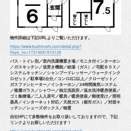
物件詳細は下記URLよりご覧いただけます。
https://www.kushiroshi.com/detail.php?
heya_no=17319681910138
バス・トイレ別／室内洗濯機置き場／モニタ付インターホン
／ガスキッチン／追焚き機能／給湯（ガス）／宅配ＢＯＸ／
システムキッチン／シャンプードレッサー／ウォークインク
ロゼット／駐車場2台分／コンロ2口以上／クローゼット／
ガスファンヒーター／インターホン／24時間換気システム
／複層ガラス／シャワー／独立洗面所／温水洗浄暖房便座／
ゴミ集積場／二人入居可／暖房／暖房便座／郵便受け／照明
器具／インターネット対応／天然ガス（都市ガス）／対面キ
ッチン／シューズボックス／物置
自社HPにて多数物件をお取り扱いしておりますので、下記
リンクよりお探しいただけます！
https://www.kushiroshi.com/detail.php?