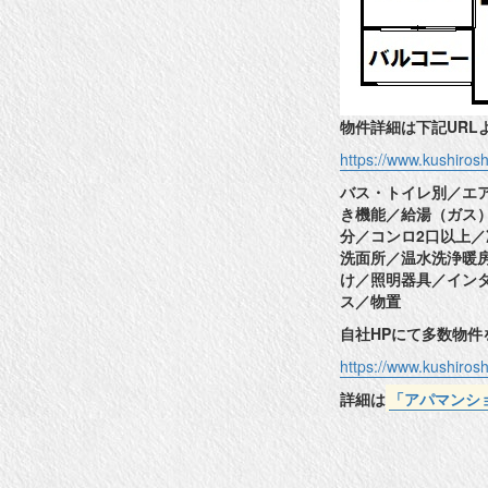
物件詳細は下記URL
https://www.kushiro
バス・トイレ別／エ
き機能／給湯（ガス
分／コンロ2口以上／
洗面所／温水洗浄暖
け／照明器具／イン
ス／物置
自社HPにて多数物
https://www.kushiro
詳細は
「アパマンシ