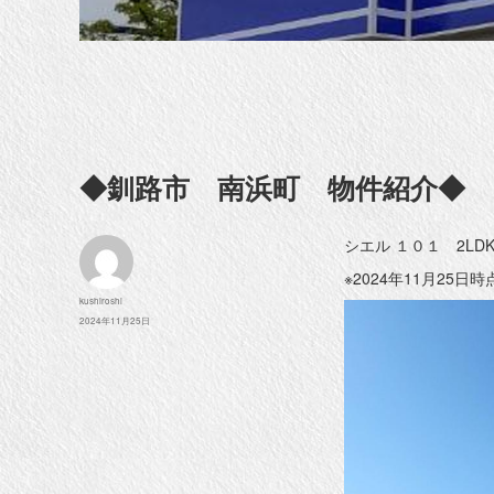
◆釧路市 南浜町 物件紹介◆
シエル １０１ 2L
※2024年11月25日
投
kushiroshi
稿
投
2024年11月25日
者
稿
日: