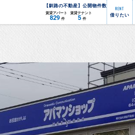
【
釧路
の不動産】公開物件数
RENT
賃貸
アパート
賃貸
テナント
借りたい
829
5
件
件