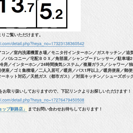
よりご覧いただけます。
shi.com/detail.php?heya_no=17323138360542
アコン／室内洗濯機置き場／モニタ付インターホン／ガスキッチン／追
）／バルコニー／宅配ＢＯＸ／角部屋／シャンプードレッサー／駐車場2
冷房／インターホン／24時間換気システム／複層ガラス／シャワー／
房便座／ゴミ集積場／二人入居可／暖房／バス1坪以上／暖房便座／郵便
ターネット対応／天然ガス（都市ガス）／対面キッチン／シューズボッ
件をお取り扱いしておりますので、下記リンクよりお探しいただけます！
shi.com/detail.php?heya_no=17276479450508
ョップ釧路店」
までお問い合わせお待ちしております！