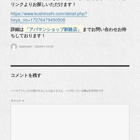
リンクよりお探しいただけます！
https://www.kushiroshi.com/detail.php?
heya_no=17276479450508
詳細は
「アパマンショップ釧路店」
までお問い合わせお待
ちしております！
投
投
kushiroshi
2024年11月1日
稿
稿
者
日:
コメントを残す
メールアドレスが公開されることはありません。
が付いている欄は必須項目です
※
コメント
※