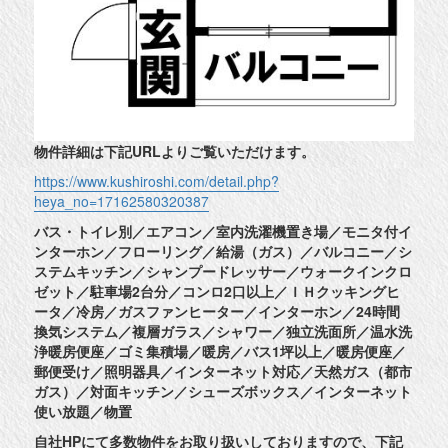
物件詳細は下記URLよりご覧いただけます。
https://www.kushiroshi.com/detail.php?
heya_no=17162580320387
バス・トイレ別／エアコン／室内洗濯機置き場／モニタ付イ
ンターホン／フローリング／給湯（ガス）／バルコニー／シ
ステムキッチン／シャンプードレッサー／ウォークインクロ
ゼット／駐車場2台分／コンロ2口以上／ＩＨクッキングヒ
ータ／冷房／ガスファンヒーター／インターホン／24時間
換気システム／複層ガラス／シャワー／独立洗面所／温水洗
浄暖房便座／ゴミ集積場／暖房／バス1坪以上／暖房便座／
郵便受け／照明器具／インターネット対応／天然ガス（都市
ガス）／対面キッチン／シューズボックス／インターネット
使い放題／物置
自社HPにて多数物件をお取り扱いしておりますので、下記