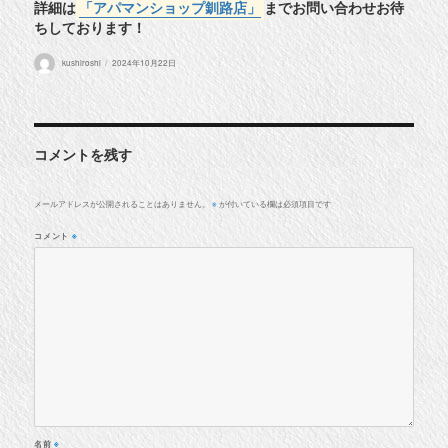
詳細は
「アパマンショップ釧路店」
までお問い合わせお待
ちしております！
投
投
kushiroshi
2024年10月22日
稿
稿
者
日:
コメントを残す
メールアドレスが公開されることはありません。
が付いている欄は必須項目です
※
コメント
※
名前
※