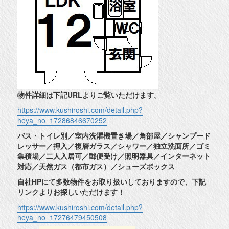
物件詳細は下記URLよりご覧いただけます。
https://www.kushiroshi.com/detail.php?
heya_no=17286846670252
バス・トイレ別／室内洗濯機置き場／角部屋／シャンプード
レッサー／押入／複層ガラス／シャワー／独立洗面所／ゴミ
集積場／二人入居可／郵便受け／照明器具／インターネット
対応／天然ガス（都市ガス）／シューズボックス
自社HPにて多数物件をお取り扱いしておりますので、下記
リンクよりお探しいただけます！
https://www.kushiroshi.com/detail.php?
heya_no=17276479450508