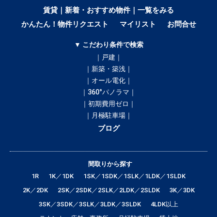
賃貸｜新着・おすすめ物件｜一覧をみる
かんたん！物件リクエスト
マイリスト
お問合せ
▼ こだわり条件で検索
｜戸建｜
｜新築・築浅｜
｜オール電化｜
｜360°パノラマ｜
｜初期費用ゼロ｜
｜月極駐車場｜
ブログ
間取りから探す
1R
1K／1DK
1SK／1SDK／1SLK／1LDK／1SLDK
2K／2DK
2SK／2SDK／2SLK／2LDK／2SLDK
3K／3DK
3SK／3SDK／3SLK／3LDK／3SLDK
4LDK以上