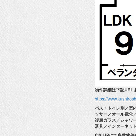
物件詳細は下記URL
https://www.kushiro
バス・トイレ別／室
ッサー／オール電化
複層ガラス／シャワ
器具／インターネッ
自社HPにて多数物