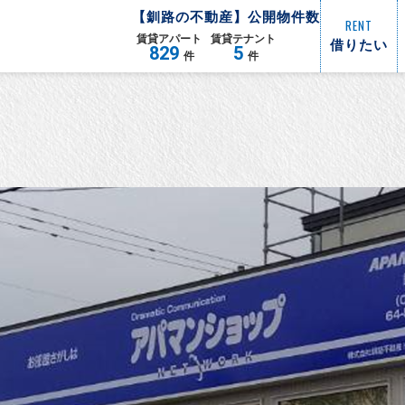
【
釧路
の不動産】公開物件数
RENT
賃貸
アパート
賃貸
テナント
借りたい
829
5
件
件