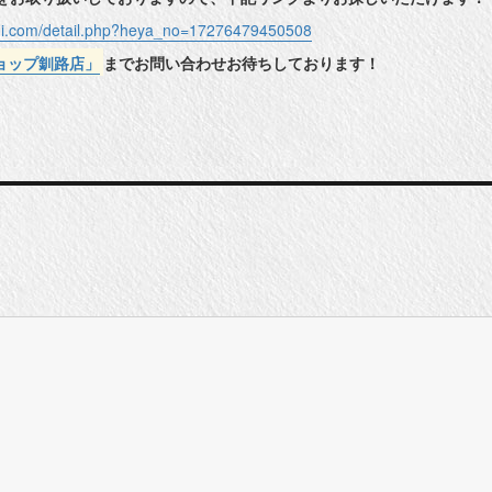
shi.com/detail.php?heya_no=17276479450508
ョップ釧路店」
までお問い合わせお待ちしております！