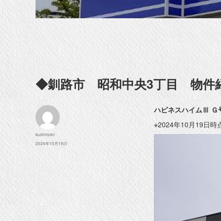
◆釧路市 昭和中央3丁目 物件
ハピネスハイムⅢ Ｇ
※2024年10月19日
投
kushiroshi
稿
投
2024年10月19日
者
稿
日: