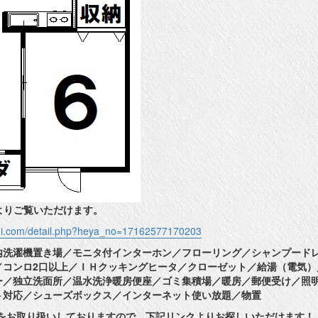
よりご覧いただけます。
shi.com/detail.php?heya_no=17162577170203
内洗濯機置き場／モニタ付インターホン／フローリング／シャンプード
／コンロ2口以上／ＩＨクッキングヒータ／クローゼット／給湯（電気）
ー／独立洗面所／温水洗浄暖房便座／ゴミ集積場／暖房／郵便受け／照
ト対応／シューズボックス／インターネット使い放題／物置
件をお取り扱いしておりますので、下記リンクよりお探しいただけます！