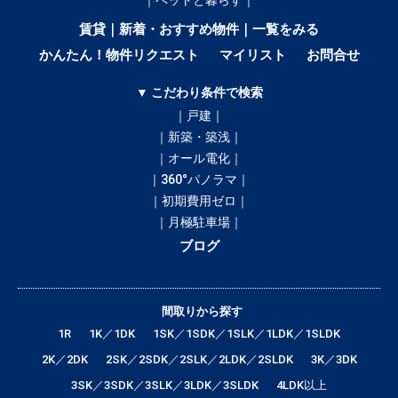
｜ペットと暮らす｜
賃貸｜新着・おすすめ物件｜一覧をみる
かんたん！物件リクエスト
マイリスト
お問合せ
▼ こだわり条件で検索
｜戸建｜
｜新築・築浅｜
｜オール電化｜
｜360°パノラマ｜
｜初期費用ゼロ｜
｜月極駐車場｜
ブログ
間取りから探す
1R
1K／1DK
1SK／1SDK／1SLK／1LDK／1SLDK
2K／2DK
2SK／2SDK／2SLK／2LDK／2SLDK
3K／3DK
3SK／3SDK／3SLK／3LDK／3SLDK
4LDK以上