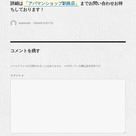
詳細は
「アパマンショップ釧路店」
までお問い合わせお待
ちしております！
投
投
kushiroshi
2024年10月17日
稿
稿
者
日:
コメントを残す
メールアドレスが公開されることはありません。
が付いている欄は必須項目です
※
コメント
※