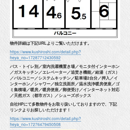
物件詳細は下記URLよりご覧いただけます。
https://www.kushiroshi.com/detail.php?
heya_no=17287712430592
バス・トイレ別／室内洗濯機置き場／モニタ付インターホン
／ガスキッチン／エレベーター／追焚き機能／給湯（ガス）
／バルコニー／システムキッチン／駐車場2台分／押入／イ
ンターホン／シャワー／独立洗面所／温水洗浄暖房便座／ゴ
ミ集積場／暖房／暖房便座／郵便受け／インターネット対応
／天然ガス（都市ガス）／シューズボックス
自社HPにて多数物件をお取り扱いしておりますので、下記
リンクよりお探しいただけます！
https://www.kushiroshi.com/detail.php?
heya_no=17276479450508