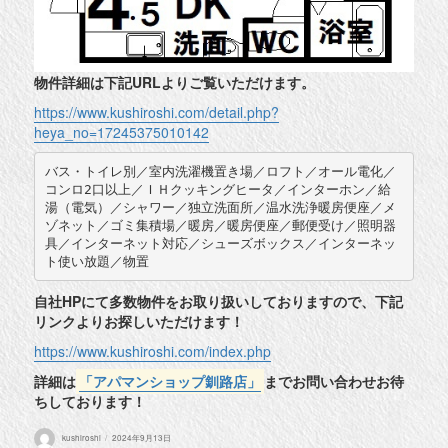
物件詳細は下記URLよりご覧いただけます。
https://www.kushiroshi.com/detail.php?
heya_no=17245375010142
バス・トイレ別／室内洗濯機置き場／ロフト／オール電化／
コンロ2口以上／ＩＨクッキングヒータ／インターホン／給
湯（電気）／シャワー／独立洗面所／温水洗浄暖房便座／メ
ゾネット／ゴミ集積場／暖房／暖房便座／郵便受け／照明器
具／インターネット対応／シューズボックス／インターネッ
ト使い放題／物置
自社HPにて多数物件をお取り扱いしておりますので、下記
リンクよりお探しいただけます！
https://www.kushiroshi.com/index.php
詳細は
「アパマンショップ釧路店」
までお問い合わせお待
ちしております！
投
投
kushiroshi
2024年9月13日
稿
稿