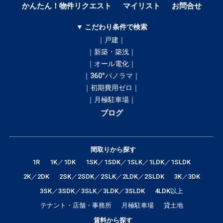
かんたん！物件リクエスト
マイリスト
お問合せ
▼ こだわり条件で検索
｜戸建｜
｜新築・築浅｜
｜オール電化｜
｜360°パノラマ｜
｜初期費用ゼロ｜
｜月極駐車場｜
ブログ
間取りから探す
1R
1K／1DK
1SK／1SDK／1SLK／1LDK／1SLDK
2K／2DK
2SK／2SDK／2SLK／2LDK／2SLDK
3K／3DK
3SK／3SDK／3SLK／3LDK／3SLDK
4LDK以上
テナント・店舗・事務所
月極駐車場
貸土地
賃料から探す