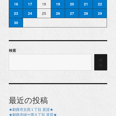
16
17
18
19
20
21
22
23
24
25
26
27
28
29
30
検索
検
索
最近の投稿
★釧路市文苑１丁目 賃貸★
★釧路市緑ケ岡５丁目 賃貸★