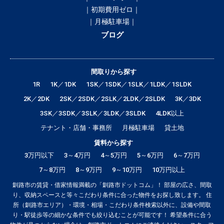
｜初期費用ゼロ｜
｜月極駐車場｜
ブログ
間取りから探す
1R
1K／1DK
1SK／1SDK／1SLK／1LDK／1SLDK
2K／2DK
2SK／2SDK／2SLK／2LDK／2SLDK
3K／3DK
3SK／3SDK／3SLK／3LDK／3SLDK
4LDK以上
テナント・店舗・事務所
月極駐車場
貸土地
賃料から探す
3万円以下
3～4万円
4～5万円
5～6万円
6～7万円
7～8万円
8～9万円
9～10万円
10万円以上
釧路市の賃貸・借家情報満載の「釧路市ドットコム」！ 部屋の広さ、間取
り、収納スペースと等々こだわり条件に合った物件をお探し致します。 住
所（釧路市エリア）・環境・相場・こだわり条件検索以外に、設備や間取
り・駅徒歩等の細かな条件でも絞り込むことが可能です！ 希望条件に合う