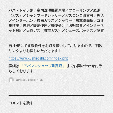
バス・トイレ別／室内洗濯機置き場／フローリング／給湯
（ガス）／シャンプードレッサー／ガスコンロ設置可／押入
／インターホン／複層ガラス／シャワー／独立洗面所／ゴミ
集積場／暖房／暖房便座／郵便受け／照明器具／インターネ
ット対応／天然ガス（都市ガス）／シューズボックス／物置
自社HPにて多数物件をお取り扱いしておりますので、下記
リンクよりお探しいただけます！
https://www.kushiroshi.com/index.php
詳細は
「アパマンショップ釧路店」
までお問い合わせお待
ちしております！
投
投
kushiroshi
2024年7月15日
稿
稿
者
日:
コメントを残す