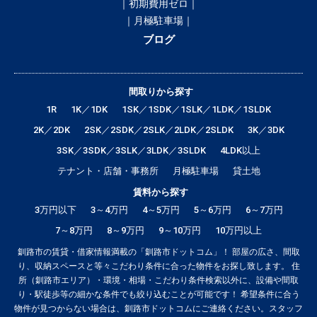
｜初期費用ゼロ｜
｜月極駐車場｜
ブログ
間取りから探す
1R
1K／1DK
1SK／1SDK／1SLK／1LDK／1SLDK
2K／2DK
2SK／2SDK／2SLK／2LDK／2SLDK
3K／3DK
3SK／3SDK／3SLK／3LDK／3SLDK
4LDK以上
テナント・店舗・事務所
月極駐車場
貸土地
賃料から探す
3万円以下
3～4万円
4～5万円
5～6万円
6～7万円
7～8万円
8～9万円
9～10万円
10万円以上
釧路市の賃貸・借家情報満載の「釧路市ドットコム」！ 部屋の広さ、間取
り、収納スペースと等々こだわり条件に合った物件をお探し致します。 住
所（釧路市エリア）・環境・相場・こだわり条件検索以外に、設備や間取
り・駅徒歩等の細かな条件でも絞り込むことが可能です！ 希望条件に合う
物件が見つからない場合は、釧路市ドットコムにご連絡ください。スタッフ