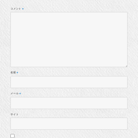
コメント
※
名前
※
メール
※
サイト