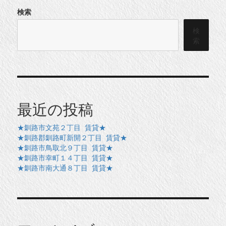
検索
検
索
最近の投稿
★釧路市文苑２丁目 賃貸★
★釧路郡釧路町新開２丁目 賃貸★
★釧路市鳥取北９丁目 賃貸★
★釧路市幸町１４丁目 賃貸★
★釧路市南大通８丁目 賃貸★