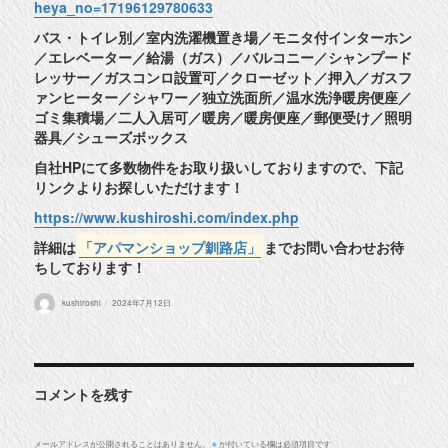
heya_no=17196129780633
バス・トイレ別／室内洗濯機置き場／モニタ付インターホン
／エレベーター／給湯（ガス）／バルコニー／シャンプード
レッサー／ガスコンロ設置可／クローゼット／押入／ガスフ
ァンヒーター／シャワー／独立洗面所／温水洗浄暖房便座／
ゴミ集積場／二人入居可／暖房／暖房便座／郵便受け／照明
器具／シューズボックス
自社HPにて多数物件をお取り扱いしておりますので、下記
リンクよりお探しいただけます！
https://www.kushiroshi.com/index.php
詳細は
「アパマンショップ釧路店」
までお問い合わせお待
ちしております！
投
投
kushiroshi
2024年7月12日
稿
稿
者
日:
コメントを残す
メールアドレスが公開されることはありません。
が付いている欄は必須項目です
※