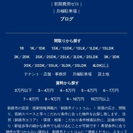
｜初期費用ゼロ｜
｜月極駐車場｜
ブログ
間取りから探す
1R
1K／1DK
1SK／1SDK／1SLK／1LDK／1SLDK
2K／2DK
2SK／2SDK／2SLK／2LDK／2SLDK
3K／3DK
3SK／3SDK／3SLK／3LDK／3SLDK
4LDK以上
テナント・店舗・事務所
月極駐車場
貸土地
賃料から探す
3万円以下
3～4万円
4～5万円
5～6万円
6～7万円
7～8万円
8～9万円
9～10万円
10万円以上
釧路市の賃貸・借家情報満載の「釧路市ドットコム」！ 部屋の広さ、間取
り、収納スペースと等々こだわり条件に合った物件をお探し致します。 住
所（釧路市エリア）・環境・相場・こだわり条件検索以外に、設備や間取
り・駅徒歩等の細かな条件でも絞り込むことが可能です！ 希望条件に合う
物件が見つからない場合は、釧路市ドットコムにご連絡ください。スタッフ