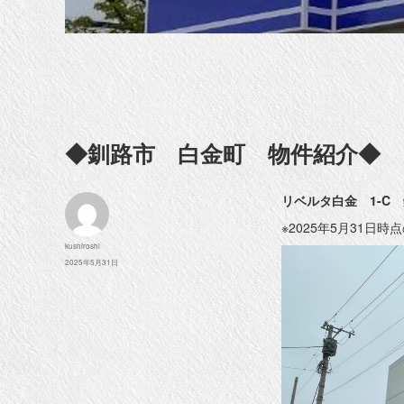
◆釧路市 白金町 物件紹介◆
リベルタ白金 1-C
※2025年5月31日
投
kushiroshi
稿
投
2025年5月31日
者
稿
日: