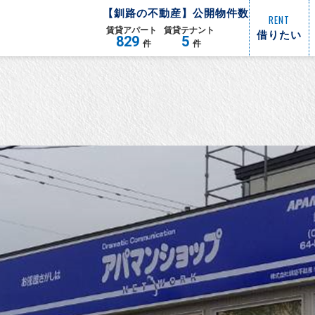
【
釧路
の不動産】公開物件数
RENT
賃貸
アパート
賃貸
テナント
借りたい
829
5
件
件