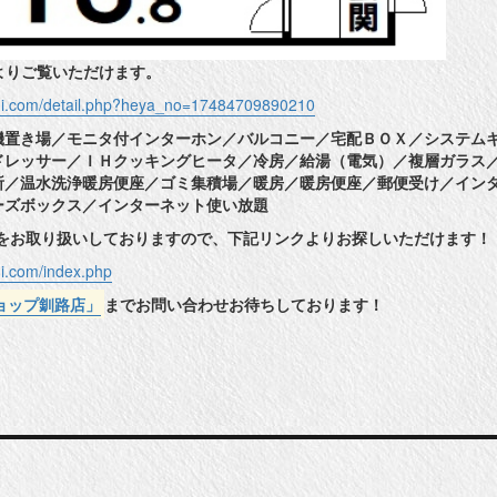
よりご覧いただけます。
shi.com/detail.php?heya_no=17484709890210
機置き場／モニタ付インターホン／バルコニー／宅配ＢＯＸ／システム
ドレッサー／ＩＨクッキングヒータ／冷房／給湯（電気）／複層ガラス
所／温水洗浄暖房便座／ゴミ集積場／暖房／暖房便座／郵便受け／イン
ーズボックス／インターネット使い放題
件をお取り扱いしておりますので、下記リンクよりお探しいただけます！
hi.com/index.php
ョップ釧路店」
までお問い合わせお待ちしております！